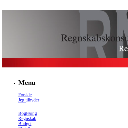
Menu
Forside
Jeg tilbyder
Bogføring
Regnskab
Budget